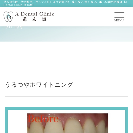
渋谷道玄坂 渋谷駅マークシティ出口より徒歩1分 痛くない•怖くない。美しい歯の治療は【A
Dental Clinic 道玄坂】
CASE
症例
うるつやホワイトニング