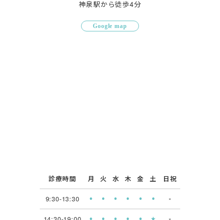
神泉駅から徒歩4分
Google map
診療時間
月
火
水
木
金
土
日祝
9:30-13:30
⚫︎
⚫︎
⚫︎
⚫︎
⚫︎
⚫︎
×
14:30-19:00
⚫︎
⚫︎
⚫︎
⚫︎
⚫︎
★
×