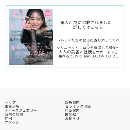
美人百花に掲載されました。
詳しくはこちら
〜レディたちの悩みに寄り添ってくれ
る
クリニックとサロンを厳選して紹介〜
大人の美容
健康
と
をサポートする
頼れるCLINIC and SALON GUIDE
トップ
診療案内
審美治療
セラミック治療
ティースジュエリー
料金案内
当院の特徴
医師紹介
症例
お知らせ
アクセス