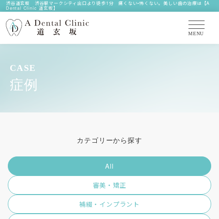
渋谷道玄坂 渋谷駅マークシティ出口より徒歩1分 痛くない•怖くない。美しい歯の治療は【A
Dental Clinic 道玄坂】
CASE
症例
カテゴリーから探す
All
審美・矯正
補綴・インプラント